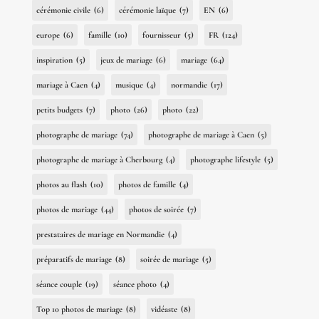
cérémonie civile
(6)
cérémonie laïque
(7)
EN
(6)
europe
(6)
famille
(10)
fournisseur
(5)
FR
(124)
inspiration
(5)
jeux de mariage
(6)
mariage
(64)
mariage à Caen
(4)
musique
(4)
normandie
(17)
petits budgets
(7)
photo
(26)
photo
(22)
photographe de mariage
(74)
photographe de mariage à Caen
(5)
photographe de mariage à Cherbourg
(4)
photographe lifestyle
(5)
photos au flash
(10)
photos de famille
(4)
photos de mariage
(44)
photos de soirée
(7)
prestataires de mariage en Normandie
(4)
préparatifs de mariage
(8)
soirée de mariage
(5)
séance couple
(19)
séance photo
(4)
Top 10 photos de mariage
(8)
vidéaste
(8)