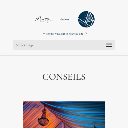
;
;
Select Page
CONSEILS