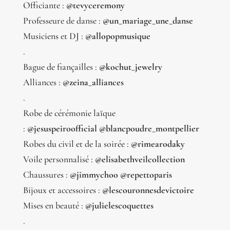
Officiante :
@tevyceremony
Professeure de danse :
@un_mariage_une_danse
Musiciens et DJ :
@allopopmusique
.
Bague de fiançailles :
@kochut_jewelry
Alliances :
@zeina_alliances
.
Robe de cérémonie laïque
:
@jesuspeiroofficial
@blancpoudre_montpellier
Robes du civil et de la soirée :
@rimearodaky
Voile personnalisé :
@elisabethveilcollection
Chaussures :
@jimmychoo
@repettoparis
Bijoux et accessoires :
@lescouronnesdevictoire
Mises en beauté :
@julielescoquettes
.