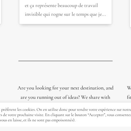
et ça représente beaucoup de travail
invisible qui rogne sur le temps que je...
Are you looking for your next destination, and
Wa
are you running out of ideas? We share with
fi
you our favorite destinations. We share with
préfèrent les cookies. On en utilise donc pour rendre votre expérience sur notre
rs de votre prochaine visite. En cliquant sur le bouton “Accepter”, vous consente
you our favorite destinations.
vous en laisse, et ils ne sont pas empoisonnés).