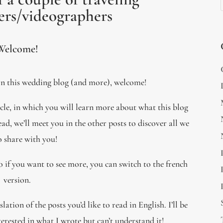
rs/videographers
Welcome!
d on this wedding blog (and more), welcome!
icle, in which you will learn more about what this blog
ead, we’ll meet you in the other posts to discover all we
o share with you!
so if you want to see more, you can switch to the french
version.
ation of the posts you’d like to read in English. I’ll be
terested in what I wrote but can’t understand it!