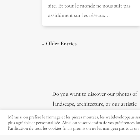
site. Et tout le monde ne nous suit pas
assidûment sur les réseaux...
« Older Entries
Do you want to discover our photos of
landscape, architecture, or our artistic
portraits? We have selected the best.
Même si on préfère le fromage et les pièces montées, les webdeveloppeur·ses 
plus agréable et personnalisée. Ainsi on se souviendra de vos préférences lo
l'utilisation de tous les cookies (mais promis on ne les mangera pas tous on 
Pictures