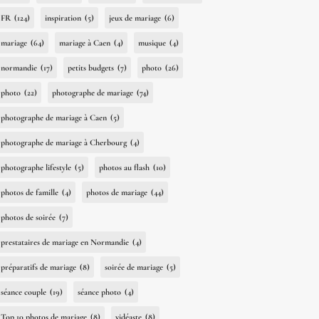
FR
(124)
inspiration
(5)
jeux de mariage
(6)
mariage
(64)
mariage à Caen
(4)
musique
(4)
normandie
(17)
petits budgets
(7)
photo
(26)
photo
(22)
photographe de mariage
(74)
photographe de mariage à Caen
(5)
photographe de mariage à Cherbourg
(4)
photographe lifestyle
(5)
photos au flash
(10)
photos de famille
(4)
photos de mariage
(44)
photos de soirée
(7)
prestataires de mariage en Normandie
(4)
préparatifs de mariage
(8)
soirée de mariage
(5)
séance couple
(19)
séance photo
(4)
Top 10 photos de mariage
(8)
vidéaste
(8)