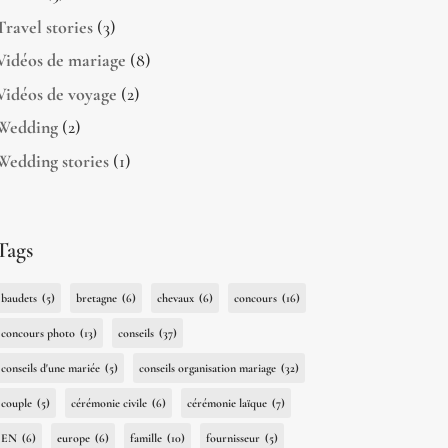
Travel stories
(3)
Vidéos de mariage
(8)
Vidéos de voyage
(2)
Wedding
(2)
Wedding stories
(1)
Tags
baudets
(5)
bretagne
(6)
chevaux
(6)
concours
(16)
concours photo
(13)
conseils
(37)
conseils d'une mariée
(5)
conseils organisation mariage
(32)
couple
(5)
cérémonie civile
(6)
cérémonie laïque
(7)
EN
(6)
europe
(6)
famille
(10)
fournisseur
(5)