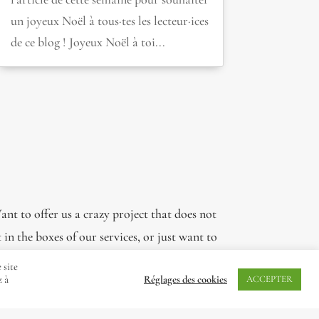
un joyeux Noël à tous·tes les lecteur·ices
de ce blog ! Joyeux Noël à toi...
nt to offer us a crazy project that does not
t in the boxes of our services, or just want to
tell us something?
 site
z à
Réglages des cookies
ACCEPTER
Contact us