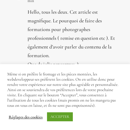
min
Hello, tous les deux. Cet article est
magnifique. Le pourquoi de faire des
formations pour photographes
professionnels ( remise en question etc ). Et
également d’avoir parler du contenu de la
formation.
Que de jolis rencontres .)
Log in to Reply
Même si on préfère le fromage et les pièces montées, les
webdeveloppeur·ses préfèrent les cookies. On en utilise donc pour
rendre votre expérience sur notre site plus agréable et personnalisée.
Ainsi on se souviendra de vos préférences lors de votre prochaine
visite. En cliquant sur le bouton “Accepter”, vous consentez à
elvire
on 25 July 2022 at 10 h 30 min
l'utilisation de tous les cookies (mais promis on ne les mangera pas
tous on vous en laisse, et ils ne sont pas empoisonnés).
Hello Nathalie !
Réglages des cookies
ACCEPTER
Merci d’avoir pris le temps de nous
laisser un petit commentaire ! Ravis que