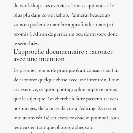
du workshop. Les exercices étant ce qui nous a le
plus plu dans ce workshop, j’aimerai beaucoup
vous en parler de manière approfondie, mais j’ai
promis à Alison de garder un peu de mystère donc
je serai brève.
L’approche documentaire : raconter
avec une intention
Le premier temps de pratique était consacré au fait
de raconter quelque chose avec une intention. Pour
cet exercice, ce qu’on photographie importe moins
que le sujet que l’on cherche à faire passer à travers
nos images, de la prise de vue à l’éditing. Xavier et
moi avons réalisé cet exercice chacun pour soi, tous
les deux en tant que photographes solo.